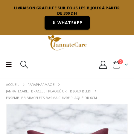
LIVRAISON GRATUITE SUR TOUS LES BIJOUX À PARTIR
DE 300 DH
📱 WHATSAPP
0
ACCUEIL
PARAPHARMACIE
JANNATECARE
,
BRACELET PLAQUÉ OR
,
BIJOUX BELDI
ENSEMBLE 3 BRACELETS BASMA CUIVRE PLAQUÉ OR 6CM