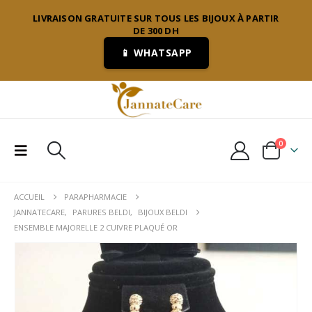
LIVRAISON GRATUITE SUR TOUS LES BIJOUX À PARTIR
DE 300 DH
📱 WHATSAPP
0
ACCUEIL
PARAPHARMACIE
JANNATECARE
,
PARURES BELDI
,
BIJOUX BELDI
ENSEMBLE MAJORELLE 2 CUIVRE PLAQUÉ OR