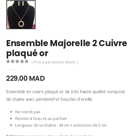
Ensemble Majorelle 2 Cuivre
plaqué or
( Il n’y a pas encore d’avis. )
0
Sur 5
229.00
MAD
Ensemble en cuivre plaqué or de très haute qualité composé
de chaine avec pendentif et boucles d’oreille.
Ne noircit pas
Résiste à l’eau et au parfum
Longueur de la chaîne : 44 cm + extension de 5 cm