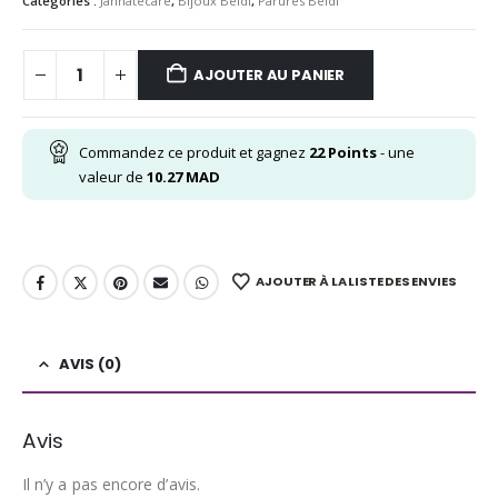
Catégories :
Jannatecare
,
Bijoux Beldi
,
Parures Beldi
AJOUTER AU PANIER
Commandez ce produit et gagnez
22
Points
- une
valeur de
10.27
MAD
AJOUTER À LA LISTE DES ENVIES
AVIS (0)
Avis
Il n’y a pas encore d’avis.