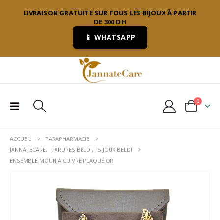
LIVRAISON GRATUITE SUR TOUS LES BIJOUX À PARTIR
DE 300 DH
📱 WHATSAPP
0
ACCUEIL
PARAPHARMACIE
JANNATECARE
,
PARURES BELDI
,
BIJOUX BELDI
ENSEMBLE MOUNIA CUIVRE PLAQUÉ OR