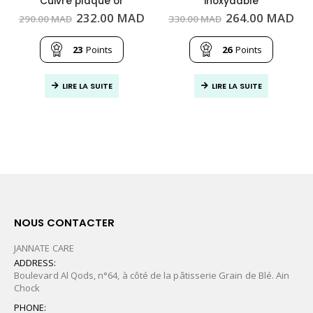
Cuivre plaqué or
inoxydable
Le
Le
Le
Le
232.00
MAD
264.00
MAD
290.00
MAD
330.00
MAD
prix
prix
prix
pri
initial
actuel
initial
act
était :
est :
était :
est
23
Points
26
Points
290.00
232.00
330.00
264
MAD.
MAD.
MAD.
MA
LIRE LA SUITE
LIRE LA SUITE
NOUS CONTACTER
JANNATE CARE
ADDRESS:
Boulevard Al Qods, n°64, à côté de la pâtisserie Grain de Blé. Ain
Chock
PHONE: