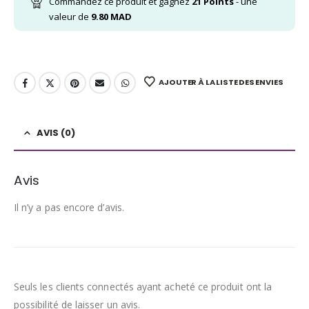
Commandez ce produit et gagnez
21
Points
- une
valeur de
9.80
MAD
AJOUTER À LA LISTE DES ENVIES
AVIS (0)
Avis
Il n’y a pas encore d’avis.
Seuls les clients connectés ayant acheté ce produit ont la
possibilité de laisser un avis.