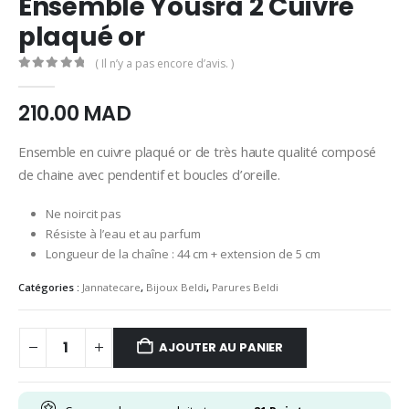
Ensemble Yousra 2 Cuivre
plaqué or
( Il n’y a pas encore d’avis. )
0
Sur 5
210.00
MAD
Ensemble en cuivre plaqué or de très haute qualité composé
de chaine avec pendentif et boucles d’oreille.
Ne noircit pas
Résiste à l’eau et au parfum
Longueur de la chaîne : 44 cm + extension de 5 cm
Catégories :
Jannatecare
,
Bijoux Beldi
,
Parures Beldi
AJOUTER AU PANIER