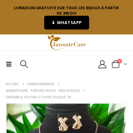
LIVRAISON GRATUITE SUR TOUS LES BIJOUX À PARTIR
DE 300 DH
📱 WHATSAPP
0
ACCUEIL
PARAPHARMACIE
JANNATECARE
,
PARURES BELDI
,
BIJOUX BELDI
ENSEMBLE YOUSRA 2 CUIVRE PLAQUÉ OR