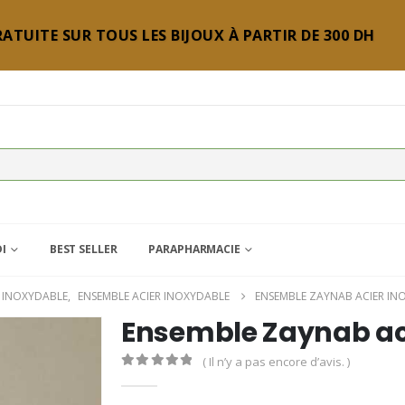
ATUITE SUR TOUS LES BIJOUX À PARTIR DE 300 DH
DI
BEST SELLER
PARAPHARMACIE
R INOXYDABLE
,
ENSEMBLE ACIER INOXYDABLE
ENSEMBLE ZAYNAB ACIER IN
Ensemble Zaynab ac
( Il n’y a pas encore d’avis. )
0
Sur 5