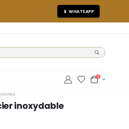
📱 WHATSAPP
0
OXYDABLE
ier inoxydable