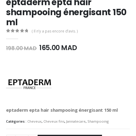
eptaderm epta hair
shampooing énergisant 150
ml
( Il n’y a pas encore d’avis. )
0
Sur 5
Le
Le
165.00
MAD
198.00
MAD
prix
prix
initial
actuel
était :
est :
198.00
165.00
MAD.
MAD.
eptaderm epta hair shampooing énergisant 150 ml
Catégories :
Cheveux
,
Cheveux fins
,
Jannatecare
,
Shampooing