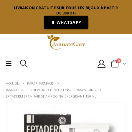
LIVRAISON GRATUITE SUR TOUS LES BIJOUX À PARTIR
DE 300 DH
📱 WHATSAPP
0
ACCUEIL
PARAPHARMACIE
JANNATECARE
,
CHEVEUX
,
CHEVEUX FINS
,
SHAMPOOING
EPTADERM EPTA HAIR SHAMPOOING ÉNERGISANT 150 ML