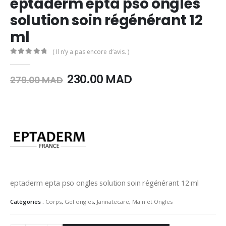
eptaderm epta pso ongles
solution soin régénérant 12
ml
( Il n’y a pas encore d’avis. )
0
Sur 5
Le
Le
230.00
MAD
279.00
MAD
prix
prix
initial
actuel
était :
est :
279.00
230.00
MAD.
MAD.
eptaderm epta pso ongles solution soin régénérant 12 ml
Catégories :
Corps
,
Gel ongles
,
Jannatecare
,
Main et Ongles