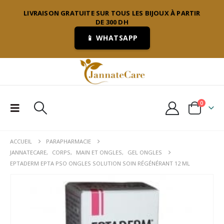
LIVRAISON GRATUITE SUR TOUS LES BIJOUX À PARTIR
DE 300 DH
📱 WHATSAPP
0
ACCUEIL
PARAPHARMACIE
JANNATECARE
,
CORPS
,
MAIN ET ONGLES
,
GEL ONGLES
EPTADERM EPTA PSO ONGLES SOLUTION SOIN RÉGÉNÉRANT 12 ML