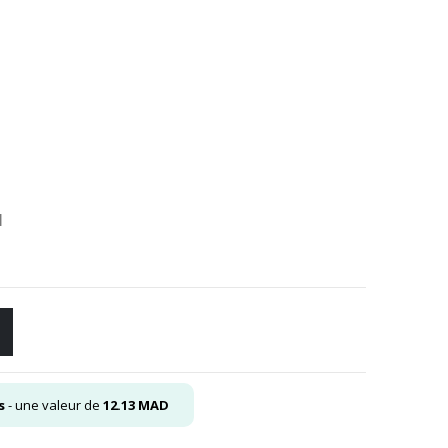
el
00
.
l
s
- une valeur de
12.13
MAD