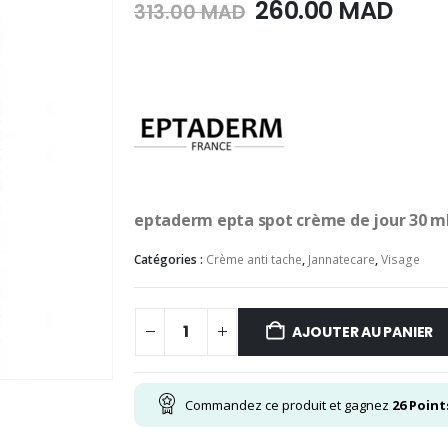
Le
Le
260.00
MAD
313.00
MAD
prix
prix
initial
actu
était :
est :
313.00
260.
MAD.
MAD
eptaderm epta spot crème de jour 30 m
Catégories :
Crème anti tache
,
Jannatecare
,
Visage
AJOUTER AU PANIER
Commandez ce produit et gagnez
26
Point