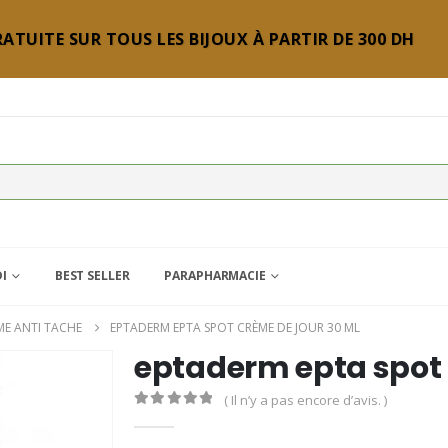
ATUITE SUR TOUS LES BIJOUX À PARTIR DE 300 DH
DI
BEST SELLER
PARAPHARMACIE
ME ANTI TACHE
EPTADERM EPTA SPOT CRÈME DE JOUR 30 ML
eptaderm epta spot 
( Il n’y a pas encore d’avis. )
0
Sur 5