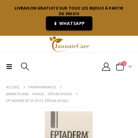
LIVRAISON GRATUITE SUR TOUS LES BIJOUX À PARTIR
DE 300 DH
📱 WHATSAPP
0
ACCUEIL
PARAPHARMACIE
JANNATECARE
,
VISAGE
,
SÉRUM VISAGE
EPTADERM EPTA SPOT SÉRUM (30 ML)