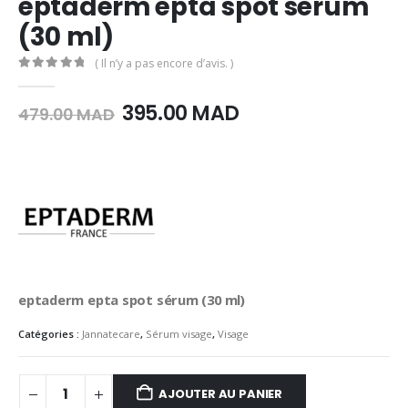
eptaderm epta spot sérum
(30 ml)
( Il n’y a pas encore d’avis. )
0
Sur 5
Le
Le
395.00
MAD
479.00
MAD
prix
prix
initial
actuel
était :
est :
479.00
395.00
MAD.
MAD.
eptaderm epta spot sérum (30 ml)
Catégories :
Jannatecare
,
Sérum visage
,
Visage
AJOUTER AU PANIER