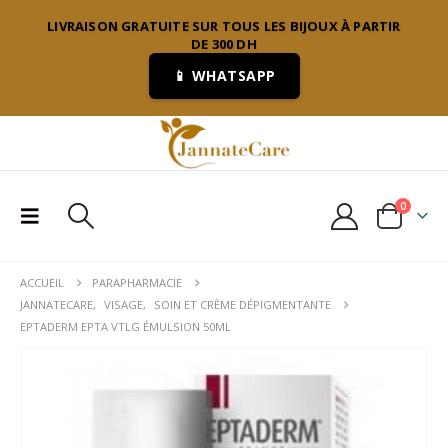
LIVRAISON GRATUITE SUR TOUS LES BIJOUX À PARTIR
DE 300 DH
📱 WHATSAPP
0
ACCUEIL
PARAPHARMACIE
JANNATECARE
,
VISAGE
,
SOIN ET CRÈME DÉPIGMENTANTE
EPTADERM EPTA VTLG ÉMULSION 50ML