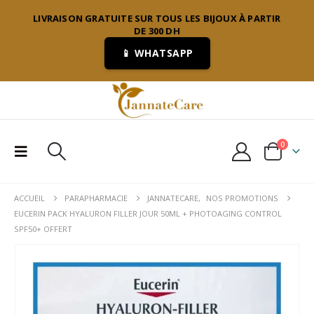
LIVRAISON GRATUITE SUR TOUS LES BIJOUX À PARTIR
DE 300 DH
📱 WHATSAPP
0
ACCUEIL
PARAPHARMACIE
JANNATECARE
,
NOS PROMOTIONS
EUCERIN PACK HYALURON FILLER JOUR 50ML + PHOTOAGING CONTROL
SPF50+ OFFERT