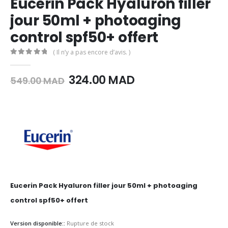
Eucerin Pack Hyaluron filler
jour 50ml + photoaging
control spf50+ offert
( Il n’y a pas encore d’avis. )
0
Sur 5
Le
Le
324.00
MAD
549.00
MAD
prix
prix
initial
actuel
était :
est :
549.00
324.00
MAD.
MAD.
Eucerin Pack Hyaluron filler jour 50ml + photoaging
control spf50+ offert
Version disponible::
Rupture de stock