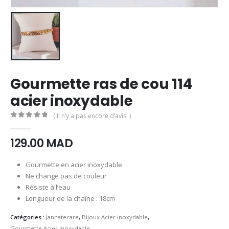
Gourmette ras de cou 114
acier inoxydable
( Il n’y a pas encore d’avis. )
0
Sur 5
129.00
MAD
Gourmette en acier inoxydable
Ne change pas de couleur
Résiste à l’eau
Longueur de la chaîne : 18cm
Catégories :
Jannatecare
,
Bijoux Acier inoxydable
,
Gourmette Acier Inoxydable