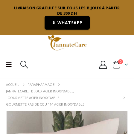
LIVRAISON GRATUITE SUR TOUS LES BIJOUX À PARTIR
DE 300 DH
📱 WHATSAPP
0
ACCUEIL
PARAPHARMACIE
JANNATECARE
,
BIJOUX ACIER INOXYDABLE
,
GOURMETTE ACIER INOXYDABLE
GOURMETTE RAS DE COU 114 ACIER INOXYDABLE