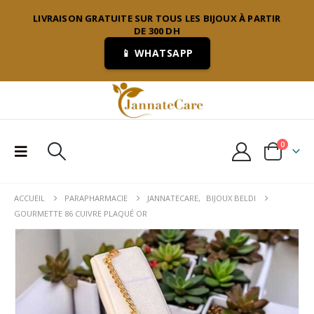
LIVRAISON GRATUITE SUR TOUS LES BIJOUX À PARTIR
DE 300 DH
📱 WHATSAPP
0
ACCUEIL
PARAPHARMACIE
JANNATECARE
,
BIJOUX BELDI
GOURMETTE 86 CUIVRE PLAQUÉ OR