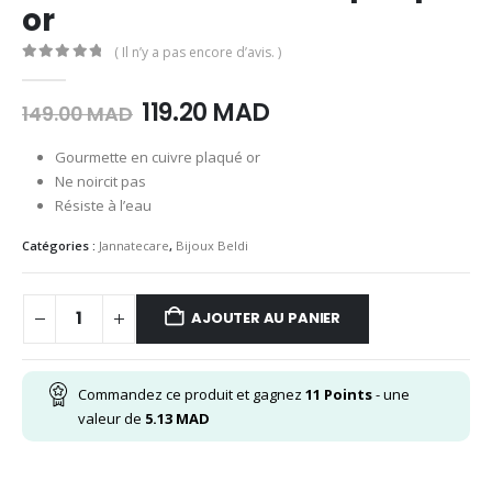
or
( Il n’y a pas encore d’avis. )
0
Sur 5
Le
Le
119.20
MAD
149.00
MAD
prix
prix
initial
actuel
Gourmette en cuivre plaqué or
était :
est :
Ne noircit pas
149.00
119.20
Résiste à l’eau
MAD.
MAD.
Catégories :
Jannatecare
,
Bijoux Beldi
AJOUTER AU PANIER
Commandez ce produit et gagnez
11
Points
- une
valeur de
5.13
MAD