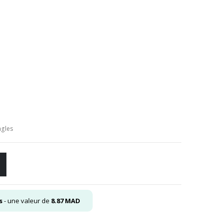
el
0
ngles
s
- une valeur de
8.87
MAD