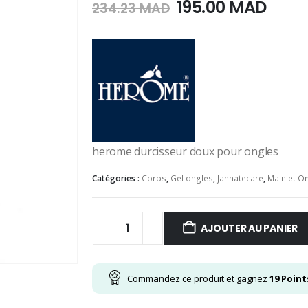
Le
Le
195.00
MAD
234.23
MAD
prix
prix
initial
actu
était :
est :
234.23
195.0
MAD.
MAD.
herome durcisseur doux pour ongles
Catégories :
Corps
,
Gel ongles
,
Jannatecare
,
Main et O
AJOUTER AU PANIER
Commandez ce produit et gagnez
19
Point