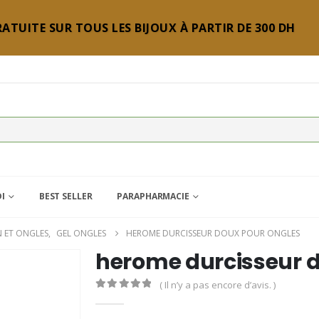
ATUITE SUR TOUS LES BIJOUX À PARTIR DE 300 DH
DI
BEST SELLER
PARAPHARMACIE
N ET ONGLES
,
GEL ONGLES
HEROME DURCISSEUR DOUX POUR ONGLES
herome durcisseur d
( Il n’y a pas encore d’avis. )
0
Sur 5