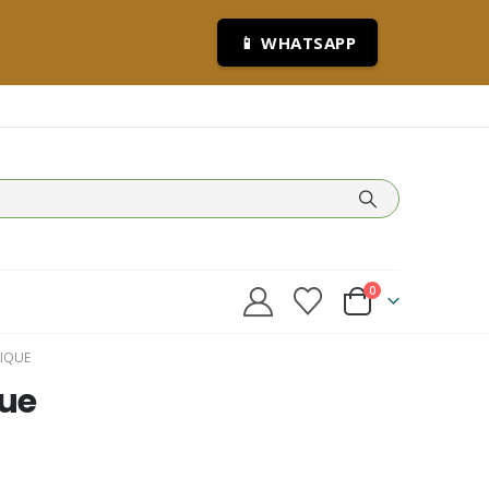
📱 WHATSAPP
0
IQUE
ue