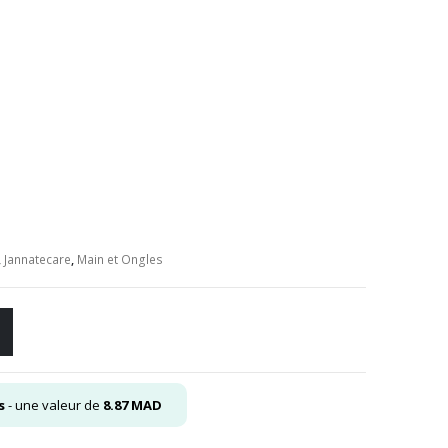
el
0
,
Jannatecare
,
Main et Ongles
s
- une valeur de
8.87
MAD