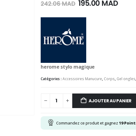
Le
Le
195.00
MAD
242.06
MAD
prix
prix
initial
actu
était :
est :
242.06
195.0
MAD.
MAD.
herome stylo magique
Catégories :
Accessoires Manucure
,
Corps
,
Gel ongles
AJOUTER AU PANIER
Commandez ce produit et gagnez
19
Point