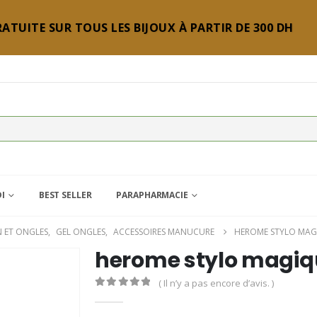
ATUITE SUR TOUS LES BIJOUX À PARTIR DE 300 DH
DI
BEST SELLER
PARAPHARMACIE
N ET ONGLES
,
GEL ONGLES
,
ACCESSOIRES MANUCURE
HEROME STYLO MAG
herome stylo magiq
( Il n’y a pas encore d’avis. )
0
Sur 5