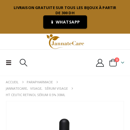
LIVRAISON GRATUITE SUR TOUS LES BIJOUX À PARTIR
DE 300 DH
📱 WHATSAPP
0
ACCUEIL
PARAPHARMACIE
JANNATECARE
,
VISAGE
,
SÉRUM VISAGE
HT CEUTIC RETINOL SÉRUM 0.5% 30ML