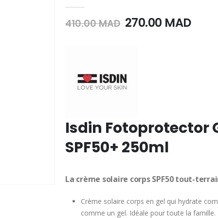
0
Sur 5
Le
Le
270.00
MAD
410.00
MAD
prix
prix
initial
actu
était :
est :
410.00
270.
MAD.
MAD
Isdin Fotoprotector 
SPF50+ 250ml
La crème solaire corps SPF50 tout-terrai
Crème solaire corps en gel qui hydrate com
comme un gel. Idéale pour toute la famille.