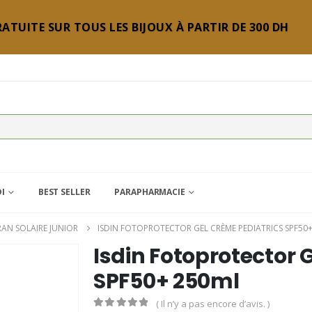
ATUITE SUR TOUS LES BIJOUX À PARTIR DE 300 DH
DI
BEST SELLER
PARAPHARMACIE
RAN SOLAIRE JUNIOR
ISDIN FOTOPROTECTOR GEL CRÈME PEDIATRICS SPF50
Isdin Fotoprotector 
SPF50+ 250ml
( Il n’y a pas encore d’avis. )