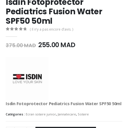
Isdin Fotoprotector
Pediatrics Fusion Water
SPF50 50ml
( Il n’y a pas encore d’avis. )
0
Sur 5
Le
Le
255.00
MAD
375.00
MAD
prix
prix
initial
actuel
était :
est :
375.00
255.00
MAD.
MAD.
Isdin Fotoprotector Pediatrics Fusion Water SPF50 50ml
Catégories :
Ecran solaire junior
,
Jannatecare
,
Solaire