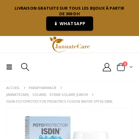
LIVRAISON GRATUITE SUR TOUS LES BIJOUX À PARTIR
DE 300 DH
📱 WHATSAPP
0
ACCUEIL
PARAPHARMACIE
JANNATECARE
,
SOLAIRE
,
ECRAN SOLAIRE JUNIOR
ISDIN FOTOPROTECTOR PEDIATRICS FUSION WATER SPF50 50ML