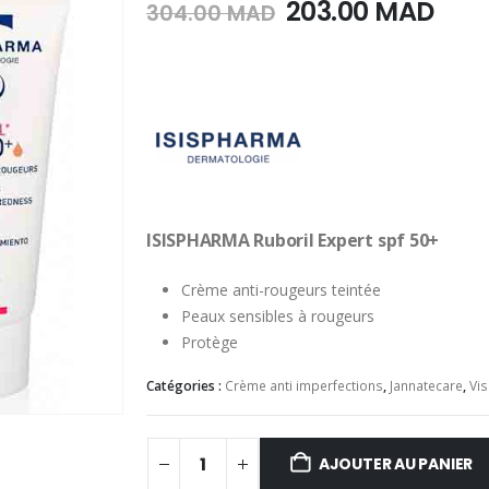
Le
Le
203.00
MAD
304.00
MAD
prix
prix
initial
actu
était :
est :
304.00
203.
MAD.
MAD
ISISPHARMA Ruboril Expert spf 50+
Crème anti-rougeurs teintée
Peaux sensibles à rougeurs
Protège
Catégories :
Crème anti imperfections
,
Jannatecare
,
Vi
AJOUTER AU PANIER