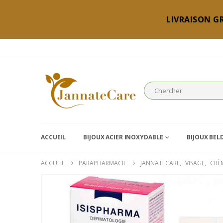
LIVRAISON GR
ACCUEIL
BIJOUX ACIER INOXYDABLE
BIJOUX BEL
ACCUEIL
PARAPHARMACIE
JANNATECARE
,
VISAGE
,
CRÈ