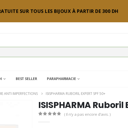
ATUITE SUR TOUS LES BIJOUX À PARTIR DE 300 DH
DI
BEST SELLER
PARAPHARMACIE
ME ANTI IMPERFECTIONS
ISISPHARMA RUBORIL EXPERT SPF 50+
ISISPHARMA Ruboril 
( Il n’y a pas encore d’avis. )
0
Sur 5