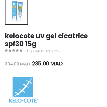
kelocote uv gel cicatrice
spf30 15g
( Il n’y a pas encore d’avis. )
0
Sur 5
Le
Le
235.00
MAD
304.00
MAD
prix
prix
initial
actuel
était :
est :
304.00
235.00
MAD.
MAD.