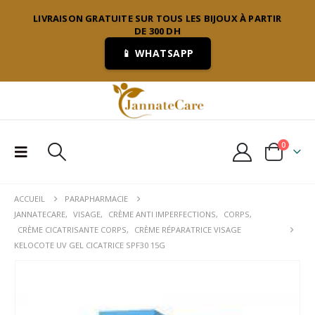
LIVRAISON GRATUITE SUR TOUS LES BIJOUX À PARTIR
DE 300 DH
📱 WHATSAPP
0
ACCUEIL
PARAPHARMACIE
JANNATECARE
,
VISAGE
,
CRÈME ANTI IMPERFECTIONS
,
CORPS
,
CRÈME CICATRISANTE CORPS
,
CRÈME RÉPARATRICE VISAGE
KELOCOTE UV GEL CICATRICE SPF30 15G