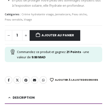
En plus de protéger votre peau des dommages oxydatifs dus
à l’exposition solaire, elle l’hydrate en profondeur.
Catégories :
Crème hydratante visage
,
Jannatecare
,
Peau sèche
,
Peau sensible
,
Visage
AJOUTER AU PANIER
Commandez ce produit et gagnez
21
Points
- une
valeur de
9.80
MAD
AJOUTER À LA LISTE DES ENVIES
DESCRIPTION