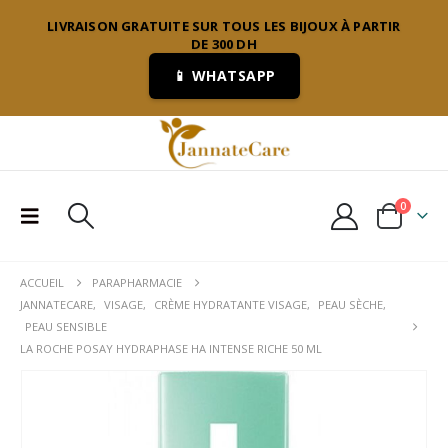
LIVRAISON GRATUITE SUR TOUS LES BIJOUX À PARTIR
DE 300 DH
📱 WHATSAPP
0
ACCUEIL
PARAPHARMACIE
JANNATECARE
,
VISAGE
,
CRÈME HYDRATANTE VISAGE
,
PEAU SÈCHE
,
PEAU SENSIBLE
LA ROCHE POSAY HYDRAPHASE HA INTENSE RICHE 50 ML