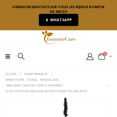
LIVRAISON GRATUITE SUR TOUS LES BIJOUX À PARTIR
DE 300 DH
📱 WHATSAPP
0
ACCUEIL
PARAPHARMACIE
JANNATECARE
,
VISAGE
,
MAQUILLAGE
,
MASCARA / CRAYON / FARD À PAUPIÈRES
LA ROCHE POSAY MASCARA RESPECTISSIME VOLUME NOIR