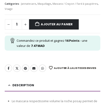
Catégories :
Jannatecare
,
Maquillage
,
Mascara / Crayon / Fard à paupières
,
Visage
AJOUTER AU PANIER
Commandez ce produit et gagnez
16
Points
- une
valeur de
7.47
MAD
AJOUTER À LA LISTE DES ENVIES
DESCRIPTION
Le mascara respectissime volume la roche posay permet de