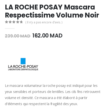
LA ROCHE POSAY Mascara
Respectissime Volume Noir
( Il n’y a pas encore d’avis. )
0
Sur 5
Le
Le
162.00
MAD
239.00
MAD
prix
prix
initial
actuel
était :
est :
239.00
162.00
MAD.
MAD.
Le mascara volumateur la roche posay est indiqué pour les
yeux sensibles et porteurs de lentilles. Les cils fins retrouvent
volume et densité. Ce mascara a été élaboré à partir
d’éléments qui respectent la fragilité des yeux.