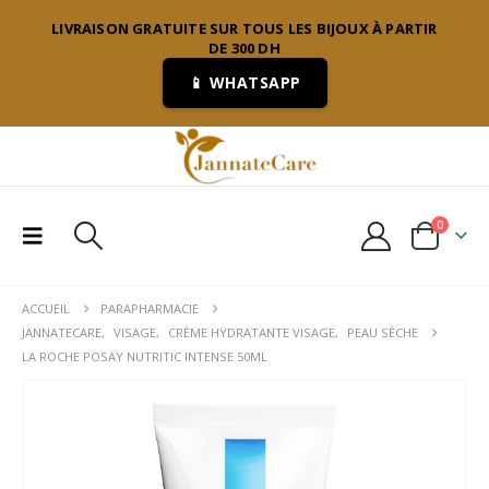
LIVRAISON GRATUITE SUR TOUS LES BIJOUX À PARTIR
DE 300 DH
📱 WHATSAPP
0
ACCUEIL
PARAPHARMACIE
JANNATECARE
,
VISAGE
,
CRÈME HYDRATANTE VISAGE
,
PEAU SÈCHE
LA ROCHE POSAY NUTRITIC INTENSE 50ML