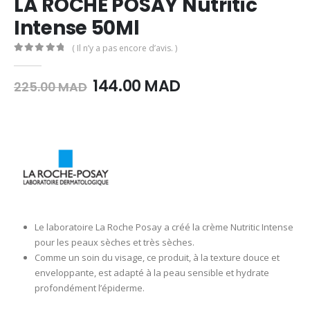
LA ROCHE POSAY Nutritic
Intense 50Ml
( Il n’y a pas encore d’avis. )
0
Sur 5
Le
Le
144.00
MAD
225.00
MAD
prix
prix
initial
actuel
était :
est :
225.00
144.00
MAD.
MAD.
Le laboratoire La Roche Posay a créé la crème Nutritic Intense
pour les peaux sèches et très sèches.
Comme un soin du visage, ce produit, à la texture douce et
enveloppante, est adapté à la peau sensible et hydrate
profondément l’épiderme.