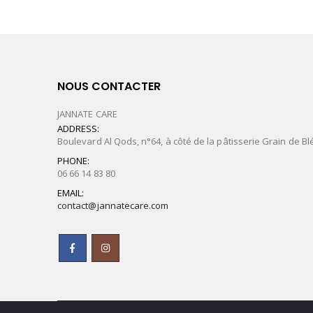
NOUS CONTACTER
JANNATE CARE
ADDRESS:
Boulevard Al Qods, n°64, à côté de la pâtisserie Grain de Bl
PHONE:
06 66 14 83 80
EMAIL:
contact@jannatecare.com