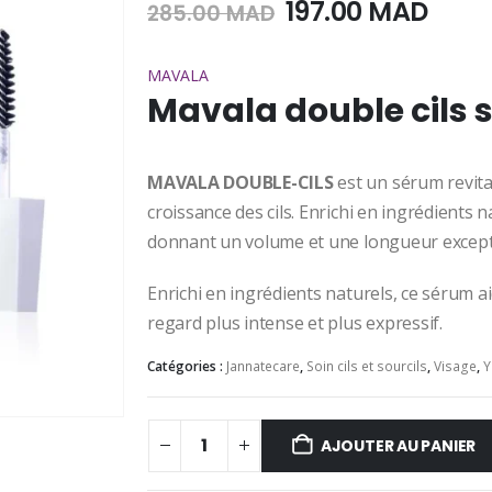
Le
Le
197.00
MAD
285.00
MAD
prix
prix
initial
actu
MAVALA
était :
est :
Mavala double cils s
285.00
197.0
MAD.
MAD
MAVALA DOUBLE-CILS
est un sérum revita
croissance des cils. Enrichi en ingrédients nat
donnant un volume et une longueur except
Enrichi en ingrédients naturels, ce sérum aid
regard plus intense et plus expressif.
Catégories :
Jannatecare
,
Soin cils et sourcils
,
Visage
,
Y
AJOUTER AU PANIER