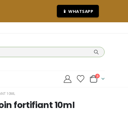
📱 WHATSAPP
0
IANT 10ML
in fortifiant 10ml