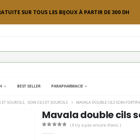
ATUITE SUR TOUS LES BIJOUX À PARTIR DE 300 DH
DI
BEST SELLER
PARAPHARMACIE
 ET SOURCILS
,
SOIN CILS ET SOURCILS
MAVALA DOUBLE CILS SOIN FORTIF
Mavala double cils so
( Il n’y a pas encore d’avis. )
0
Sur 5