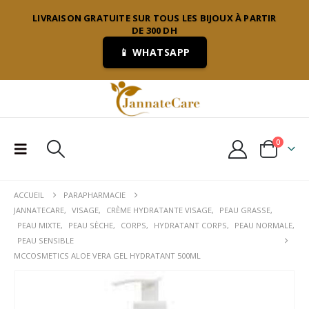
LIVRAISON GRATUITE SUR TOUS LES BIJOUX À PARTIR
DE 300 DH
📱 WHATSAPP
0
ACCUEIL
PARAPHARMACIE
JANNATECARE
,
VISAGE
,
CRÈME HYDRATANTE VISAGE
,
PEAU GRASSE
,
PEAU MIXTE
,
PEAU SÈCHE
,
CORPS
,
HYDRATANT CORPS
,
PEAU NORMALE
,
PEAU SENSIBLE
MCCOSMETICS ALOE VERA GEL HYDRATANT 500ML