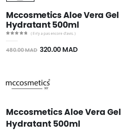
Mccosmetics Aloe Vera Gel
Hydratant 500ml
( Il n’y a pas encore d’avis. )
0
Sur 5
Le
Le
320.00
MAD
480.00
MAD
prix
prix
initial
actuel
était :
est :
480.00
320.00
MAD.
MAD.
Mccosmetics Aloe Vera Gel
Hydratant 500ml