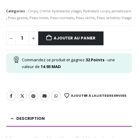
Catégories :
Corps
,
Crème hydratante visage
,
Hydratant corps
,
Jannatecare
,
Peau grasse
,
Peau mixte
,
Peau normale
,
Peau sèche
,
Peau sensible
,
Visage
AJOUTER AU PANIER
Commandez ce produit et gagnez
32
Points
- une
valeur de
14.93
MAD
AJOUTER À LA LISTE DES ENVIES
DESCRIPTION