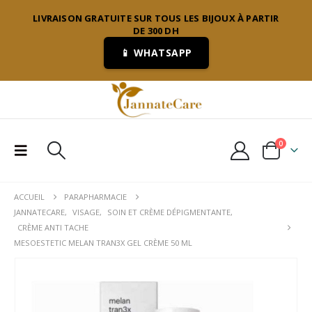
LIVRAISON GRATUITE SUR TOUS LES BIJOUX À PARTIR
DE 300 DH
📱 WHATSAPP
0
ACCUEIL
PARAPHARMACIE
JANNATECARE
,
VISAGE
,
SOIN ET CRÈME DÉPIGMENTANTE
,
CRÈME ANTI TACHE
MESOESTETIC MELAN TRAN3X GEL CRÈME 50 ML