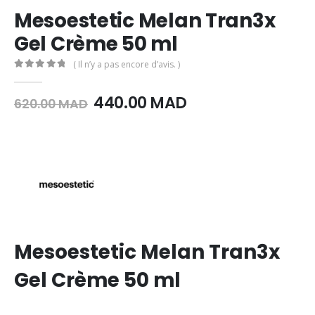
Mesoestetic Melan Tran3x
Gel Crème 50 ml
( Il n’y a pas encore d’avis. )
0
Sur 5
Le
Le
440.00
MAD
620.00
MAD
prix
prix
initial
actuel
était :
est :
620.00
440.00
MAD.
MAD.
Mesoestetic Melan Tran3x
Gel Crème 50 ml