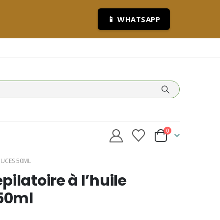
📱 WHATSAPP
0
OUCES 50ML
ilatoire à l’huile
50ml