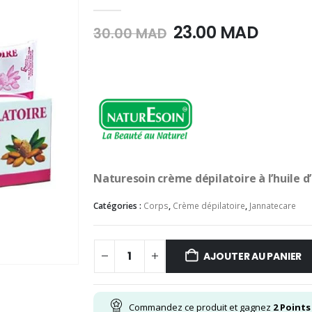
0
Sur 5
Le
Le
23.00
MAD
30.00
MAD
prix
prix
initial
actuel
était :
est :
30.00
23.00
MAD.
MAD.
Naturesoin crème dépilatoire à l’huile
Catégories :
Corps
,
Crème dépilatoire
,
Jannatecare
AJOUTER AU PANIER
Commandez ce produit et gagnez
2
Points