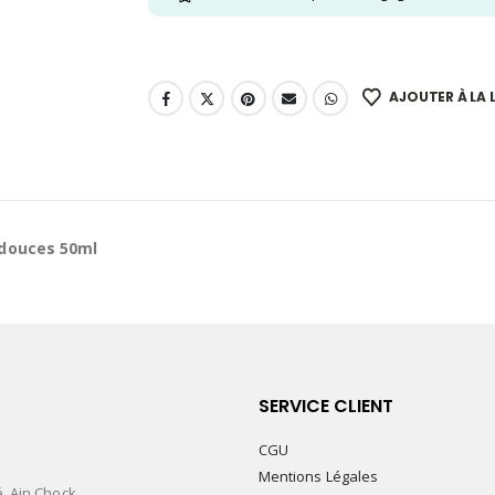
AJOUTER À LA L
 douces 50ml
SERVICE CLIENT
CGU
Mentions Légales
é. Ain Chock