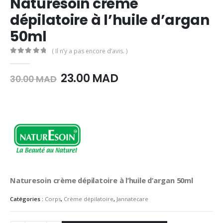
Naturesoin crème
dépilatoire à l’huile d’argan
50ml
( Il n’y a pas encore d’avis. )
0
Sur 5
Le
Le
23.00
MAD
30.00
MAD
prix
prix
initial
actuel
était :
est :
30.00
23.00
MAD.
MAD.
Naturesoin crème dépilatoire à l’huile d’argan 50ml
Catégories :
Corps
,
Crème dépilatoire
,
Jannatecare