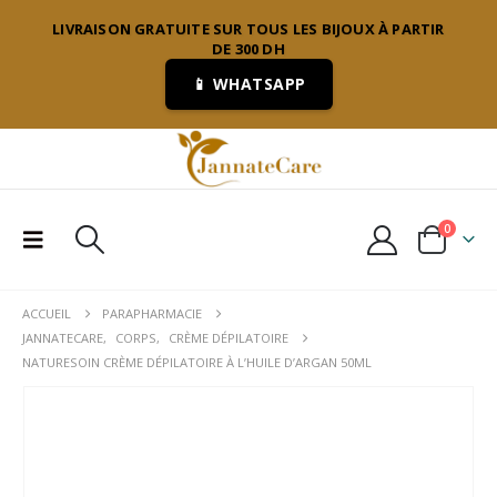
LIVRAISON GRATUITE SUR TOUS LES BIJOUX À PARTIR
DE 300 DH
📱 WHATSAPP
0
ACCUEIL
PARAPHARMACIE
JANNATECARE
,
CORPS
,
CRÈME DÉPILATOIRE
NATURESOIN CRÈME DÉPILATOIRE À L’HUILE D’ARGAN 50ML