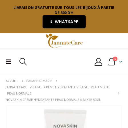
LIVRAISON GRATUITE SUR TOUS LES BIJOUX À PARTIR
DE 300 DH
📱 WHATSAPP
0
ACCUEIL
PARAPHARMACIE
JANNATECARE
,
VISAGE
,
CRÈME HYDRATANTE VISAGE
,
PEAU MIXTE
,
PEAU NORMALE
NOVASKIN CRÈME HYDRATANTE PEAU NORMALE À MIXTE 50ML