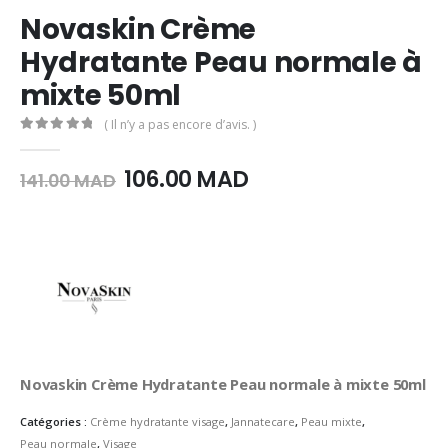
Novaskin Crème
Hydratante Peau normale à
mixte 50ml
( Il n’y a pas encore d’avis. )
0
Sur 5
Le
Le
106.00
MAD
141.00
MAD
prix
prix
initial
actuel
était :
est :
141.00
106.00
MAD.
MAD.
Novaskin Crème Hydratante Peau normale à mixte 50ml
Catégories :
Crème hydratante visage
,
Jannatecare
,
Peau mixte
,
Peau normale
,
Visage