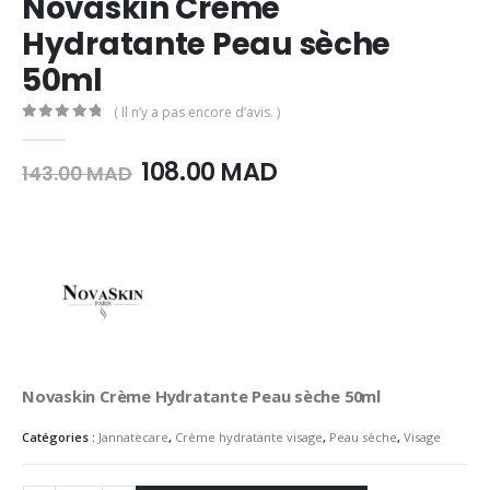
Novaskin Crème
Hydratante Peau sèche
50ml
( Il n’y a pas encore d’avis. )
0
Sur 5
Le
Le
108.00
MAD
143.00
MAD
prix
prix
initial
actuel
était :
est :
143.00
108.00
MAD.
MAD.
Novaskin Crème Hydratante Peau sèche 50ml
Catégories :
Jannatecare
,
Crème hydratante visage
,
Peau sèche
,
Visage