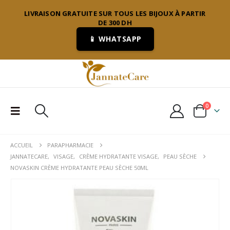
LIVRAISON GRATUITE SUR TOUS LES BIJOUX À PARTIR
DE 300 DH
📱 WHATSAPP
0
ACCUEIL
PARAPHARMACIE
JANNATECARE
,
VISAGE
,
CRÈME HYDRATANTE VISAGE
,
PEAU SÈCHE
NOVASKIN CRÈME HYDRATANTE PEAU SÈCHE 50ML