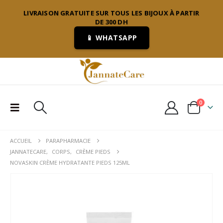
LIVRAISON GRATUITE SUR TOUS LES BIJOUX À PARTIR
DE 300 DH
📱 WHATSAPP
0
ACCUEIL
PARAPHARMACIE
JANNATECARE
,
CORPS
,
CRÈME PIEDS
NOVASKIN CRÈME HYDRATANTE PIEDS 125ML