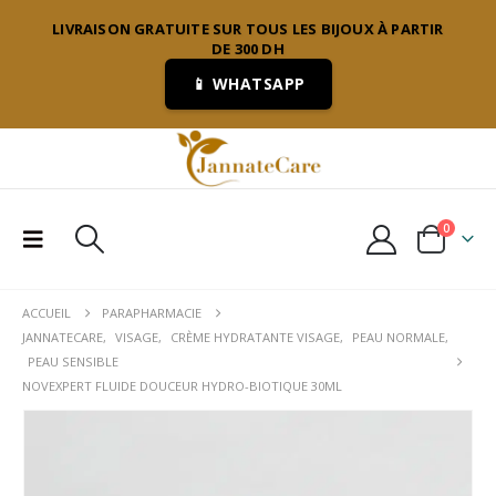
LIVRAISON GRATUITE SUR TOUS LES BIJOUX À PARTIR
DE 300 DH
📱 WHATSAPP
0
ACCUEIL
PARAPHARMACIE
JANNATECARE
,
VISAGE
,
CRÈME HYDRATANTE VISAGE
,
PEAU NORMALE
,
PEAU SENSIBLE
NOVEXPERT FLUIDE DOUCEUR HYDRO-BIOTIQUE 30ML