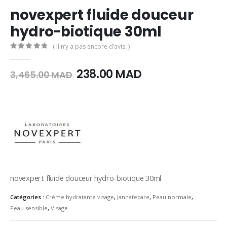
novexpert fluide douceur
hydro-biotique 30ml
( Il n’y a pas encore d’avis. )
0
Sur 5
Le
Le
238.00
MAD
3,465.00
MAD
prix
prix
initial
actuel
était :
est :
3,465.00
238.00
MAD.
MAD.
novexpert fluide douceur hydro-biotique 30ml
Catégories :
Crème hydratante visage
,
Jannatecare
,
Peau normale
,
Peau sensible
,
Visage