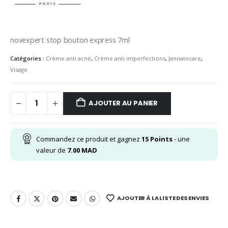
novexpert stop bouton express 7ml
Catégories :
Crème anti acné
,
Crème anti imperfections
,
Jannatecare
,
Visage
AJOUTER AU PANIER
Commandez ce produit et gagnez
15
Points
- une
valeur de
7.00
MAD
AJOUTER À LA LISTE DES ENVIES