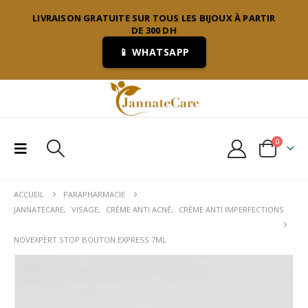
LIVRAISON GRATUITE SUR TOUS LES BIJOUX À PARTIR
DE 300 DH
📱 WHATSAPP
0
ACCUEIL
PARAPHARMACIE
JANNATECARE
,
VISAGE
,
CRÈME ANTI ACNÉ
,
CRÈME ANTI IMPERFECTIONS
NOVEXPERT STOP BOUTON EXPRESS 7ML