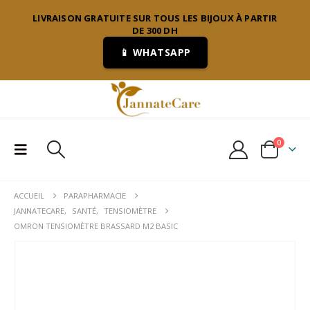
LIVRAISON GRATUITE SUR TOUS LES BIJOUX À PARTIR
DE 300 DH
📱 WHATSAPP
0
ACCUEIL
PARAPHARMACIE
JANNATECARE
,
SANTÉ
,
TENSIOMÈTRE
OMRON TENSIOMÈTRE BRASSARD M2 BASIC