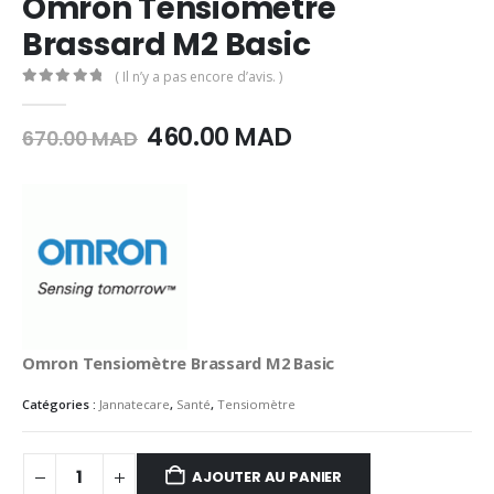
Omron Tensiomètre
Brassard M2 Basic
( Il n’y a pas encore d’avis. )
0
Sur 5
Le
Le
460.00
MAD
670.00
MAD
prix
prix
initial
actuel
était :
est :
670.00
460.00
MAD.
MAD.
Omron Tensiomètre Brassard M2 Basic
Catégories :
Jannatecare
,
Santé
,
Tensiomètre
AJOUTER AU PANIER