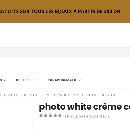
ATUITE SUR TOUS LES BIJOUX À PARTIR DE 300 DH
DI
BEST SELLER
PARAPHARMACIE
ME CONTOUR DES YEUX
PHOTO WHITE CRÈME CONTOUR DES YEUX
photo white crème c
( Il n’y a pas encore d’avis. )
0
Sur 5