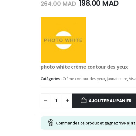
Le
Le
198.00
MAD
264.00
MAD
prix
prix
initial
actu
était :
est :
264.00
198.
MAD.
MAD
photo white crème contour des yeux
Catégories :
Crème contour des yeux
,
Jannatecare
,
Vis
AJOUTER AU PANIER
Commandez ce produit et gagnez
19
Point