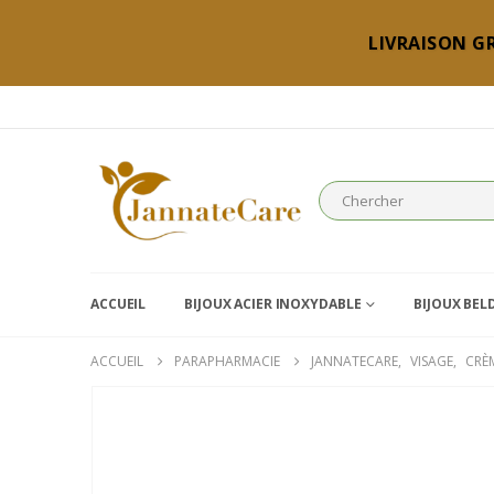
LIVRAISON GR
ACCUEIL
BIJOUX ACIER INOXYDABLE
BIJOUX BEL
ACCUEIL
PARAPHARMACIE
JANNATECARE
,
VISAGE
,
CRÈ