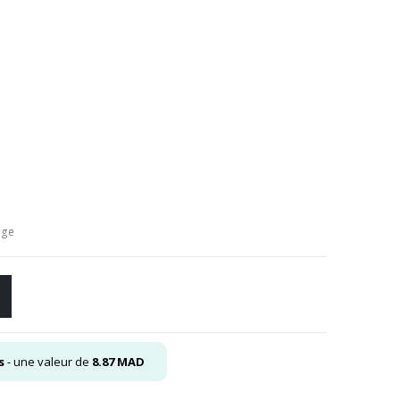
el
00
.
age
s
- une valeur de
8.87
MAD