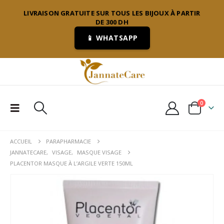
LIVRAISON GRATUITE SUR TOUS LES BIJOUX À PARTIR
DE 300 DH
📱 WHATSAPP
0
ACCUEIL
PARAPHARMACIE
JANNATECARE
,
VISAGE
,
MASQUE VISAGE
PLACENTOR MASQUE À L’ARGILE VERTE 150ML