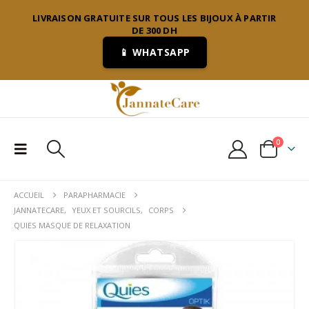
LIVRAISON GRATUITE SUR TOUS LES BIJOUX À PARTIR
DE 300 DH
📱 WHATSAPP
0
ACCUEIL
PARAPHARMACIE
JANNATECARE
,
YEUX ET SOURCILS
,
CORPS
QUIES MASQUE DE RELAXATION