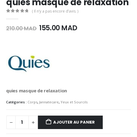
quies masque de relaxation
( Il n’y a pas encore d’avis. )
0
Sur 5
Le
Le
155.00
MAD
210.00
MAD
prix
prix
initial
actuel
était :
est :
210.00
155.00
MAD.
MAD.
quies masque de relaxation
Catégories :
Corps
,
Jannatecare
,
Yeux et Sourcils
AJOUTER AU PANIER