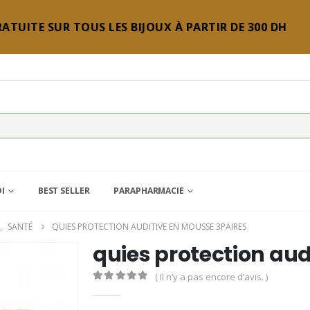
ATUITE SUR TOUS LES BIJOUX À PARTIR DE 300 DH
DI
BEST SELLER
PARAPHARMACIE
,
SANTÉ
QUIES PROTECTION AUDITIVE EN MOUSSE 3PAIRES
quies protection aud
( Il n’y a pas encore d’avis. )
0
Sur 5