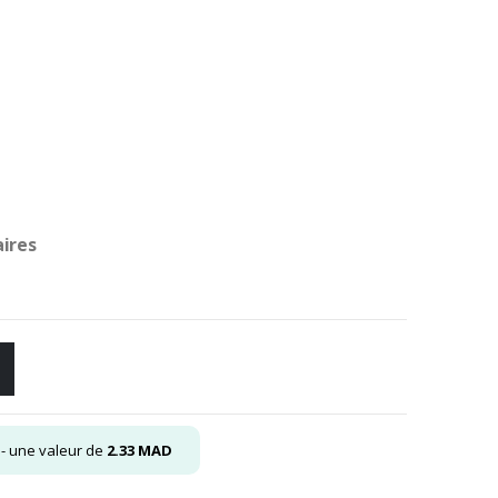
aires
- une valeur de
2.33
MAD