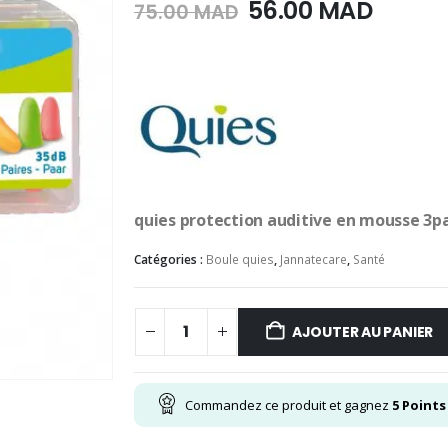
Le
Le
56.00
MAD
75.00
MAD
prix
prix
initial
actuel
était :
est :
75.00
56.00
MAD.
MAD.
quies protection auditive en mousse 3p
Catégories :
Boule quies
,
Jannatecare
,
Santé
AJOUTER AU PANIER
Commandez ce produit et gagnez
5
Points