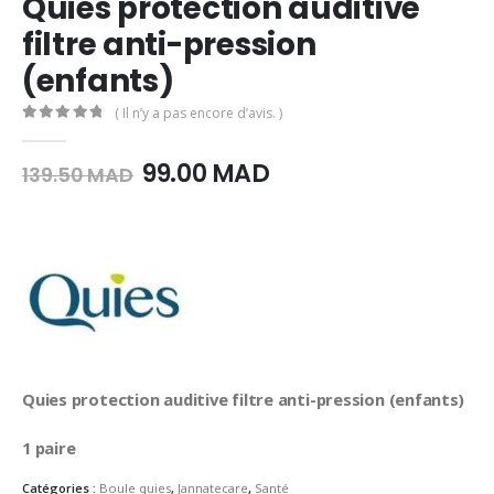
Quies protection auditive
filtre anti-pression
(enfants)
( Il n’y a pas encore d’avis. )
0
Sur 5
Le
Le
99.00
MAD
139.50
MAD
prix
prix
initial
actuel
était :
est :
139.50
99.00
MAD.
MAD.
Quies protection auditive filtre anti-pression (enfants)
1 paire
Catégories :
Boule quies
,
Jannatecare
,
Santé