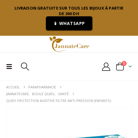
LIVRAISON GRATUITE SUR TOUS LES BIJOUX À PARTIR
DE 300 DH
📱 WHATSAPP
0
ACCUEIL
PARAPHARMACIE
JANNATECARE
,
BOULE QUIES
,
SANTÉ
QUIES PROTECTION AUDITIVE FILTRE ANTI-PRESSION (ENFANTS)