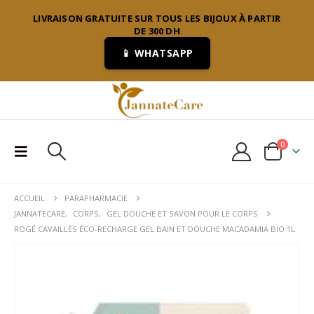
LIVRAISON GRATUITE SUR TOUS LES BIJOUX À PARTIR
DE 300 DH
📱 WHATSAPP
0
ACCUEIL
PARAPHARMACIE
JANNATECARE
,
CORPS
,
GEL DOUCHE ET SAVON POUR LE CORPS
ROGÉ CAVAILLÈS ÉCO-RECHARGE GEL BAIN ET DOUCHE MACADAMIA BIO 1L