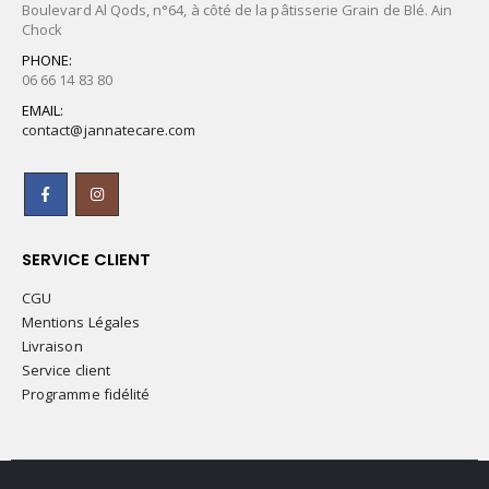
Boulevard Al Qods, n°64, à côté de la pâtisserie Grain de Blé. Ain
Chock
PHONE:
06 66 14 83 80
EMAIL:
contact@jannatecare.com
SERVICE CLIENT
CGU
Mentions Légales
Livraison
Service client
Programme fidélité