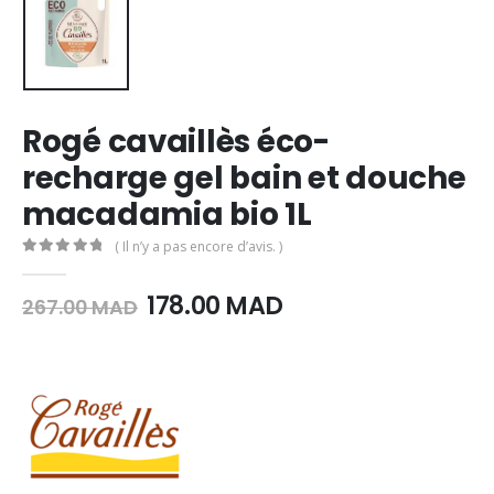
Rogé cavaillès éco-
recharge gel bain et douche
macadamia bio 1L
( Il n’y a pas encore d’avis. )
0
Sur 5
Le
Le
178.00
MAD
267.00
MAD
prix
prix
initial
actuel
était :
est :
267.00
178.00
MAD.
MAD.