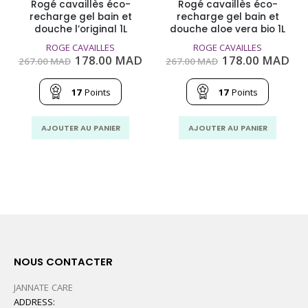
Rogé cavaillès éco-
Rogé cavaillès éco-
recharge gel bain et
recharge gel bain et
douche l’original 1L
douche aloe vera bio 1L
ROGE CAVAILLES
ROGE CAVAILLES
Le
Le
Le
Le
Le
178.00
MAD
178.00
MAD
267.00
MAD
267.00
MAD
rix
prix
prix
prix
pri
actuel
initial
actuel
initial
act
st :
était :
est :
était :
est
17
Points
17
Points
149.00
267.00
178.00
267.00
178
MAD.
MAD.
MAD.
MAD.
MA
AJOUTER AU PANIER
AJOUTER AU PANIER
NOUS CONTACTER
JANNATE CARE
ADDRESS: