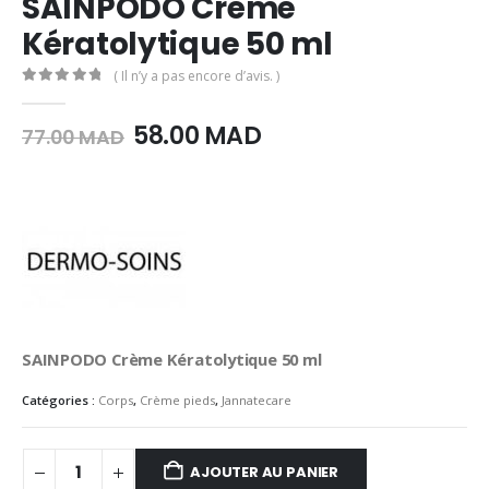
SAINPODO Crème
Kératolytique 50 ml
( Il n’y a pas encore d’avis. )
0
Sur 5
Le
Le
58.00
MAD
77.00
MAD
prix
prix
initial
actuel
était :
est :
77.00
58.00
MAD.
MAD.
SAINPODO Crème Kératolytique 50 ml
Catégories :
Corps
,
Crème pieds
,
Jannatecare
AJOUTER AU PANIER