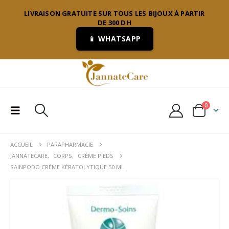
LIVRAISON GRATUITE SUR TOUS LES BIJOUX À PARTIR
DE 300 DH
📱 WHATSAPP
0
ACCUEIL
PARAPHARMACIE
JANNATECARE
,
CORPS
,
CRÈME PIEDS
SAINPODO CRÈME KÉRATOLYTIQUE 50 ML