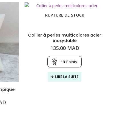
RUPTURE DE STOCK
Collier à perles multicolores acier
inoxydable
135.00
MAD
13
Points
LIRE LA SUITE
mpique
Sau
Le
AD
prix
actuel
est :
116.00
MAD.