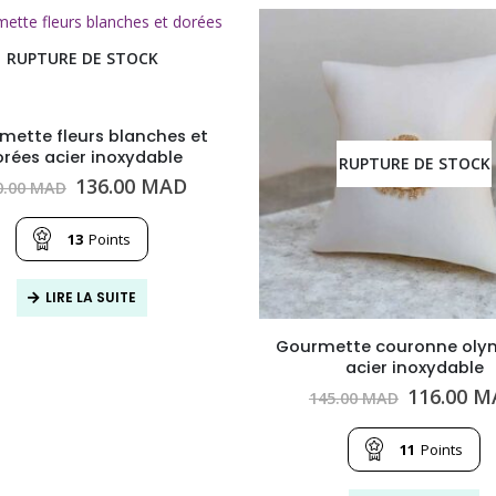
RUPTURE DE STOCK
mette fleurs blanches et
rées acier inoxydable
RUPTURE DE STOCK
Le
Le
136.00
MAD
0.00
MAD
prix
prix
initial
actuel
13
Points
était :
est :
170.00
136.00
MAD.
MAD.
LIRE LA SUITE
Gourmette couronne oly
acier inoxydable
Le
116.00
M
145.00
MAD
prix
initial
11
Points
était :
145.00
MAD.