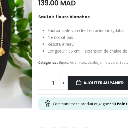
139.00
MAD
Sautoir fleurs blanches
Sautoir style van cleef en acier inoxydable
Ne noircit pas
Résiste à l’eau
Longueur : 56 cm + extension de chaîne de
Catégories :
Bijoux Acier inoxydable
,
Jannatecare
,
Sauto
AJOUTER AU PANIER
Commandez ce produit et gagnez
13
Point