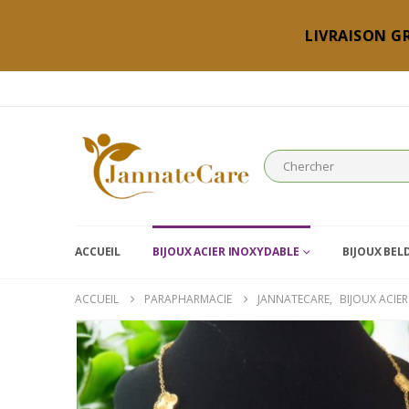
LIVRAISON GR
ACCUEIL
BIJOUX ACIER INOXYDABLE
BIJOUX BEL
ACCUEIL
PARAPHARMACIE
JANNATECARE
,
BIJOUX ACIE