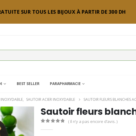
ATUITE SUR TOUS LES BIJOUX À PARTIR DE 300 DH
DI
BEST SELLER
PARAPHARMACIE
R INOXYDABLE
,
SAUTOIR ACIER INOXYDABLE
SAUTOIR FLEURS BLANCHES A
Sautoir fleurs blanc
( Il n’y a pas encore d’avis. )
0
Sur 5