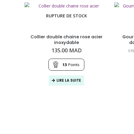
RUPTURE DE STOCK
Collier double chaine rose acier
Gour
inoxydable
do
135.00
MAD
17
13
Points
LIRE LA SUITE
cier