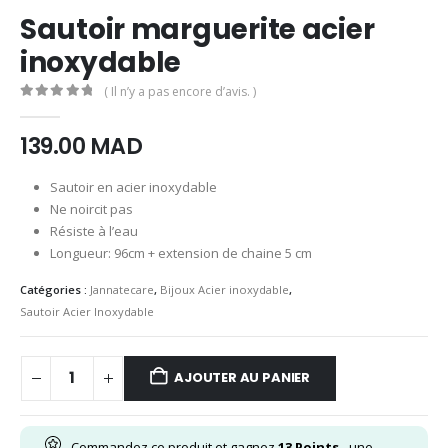
Sautoir marguerite acier
inoxydable
( Il n’y a pas encore d’avis. )
0
Sur 5
139.00
MAD
Sautoir en acier inoxydable
Ne noircit pas
Résiste à l’eau
Longueur: 96cm + extension de chaine 5 cm
Catégories :
Jannatecare
,
Bijoux Acier inoxydable
,
Sautoir Acier Inoxydable
AJOUTER AU PANIER
Commandez ce produit et gagnez
13
Points
- une