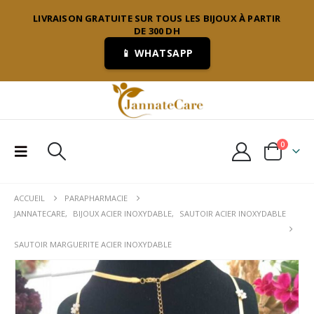
LIVRAISON GRATUITE SUR TOUS LES BIJOUX À PARTIR
DE 300 DH
📱 WHATSAPP
0
ACCUEIL
PARAPHARMACIE
JANNATECARE
,
BIJOUX ACIER INOXYDABLE
,
SAUTOIR ACIER INOXYDABLE
SAUTOIR MARGUERITE ACIER INOXYDABLE