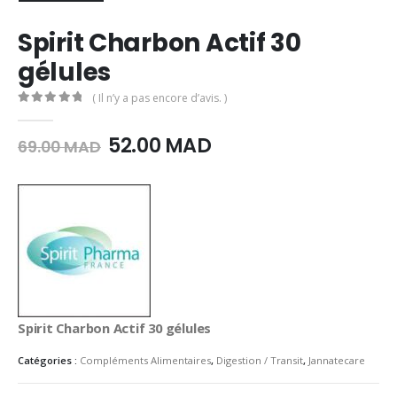
Spirit Charbon Actif 30
gélules
( Il n’y a pas encore d’avis. )
0
Sur 5
Le
Le
52.00
MAD
69.00
MAD
prix
prix
initial
actuel
était :
est :
69.00
52.00
MAD.
MAD.
Spirit Charbon Actif 30 gélules
Catégories :
Compléments Alimentaires
,
Digestion / Transit
,
Jannatecare