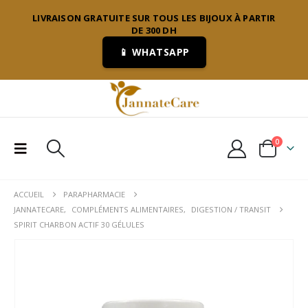
LIVRAISON GRATUITE SUR TOUS LES BIJOUX À PARTIR
DE 300 DH
📱 WHATSAPP
0
ACCUEIL
PARAPHARMACIE
JANNATECARE
,
COMPLÉMENTS ALIMENTAIRES
,
DIGESTION / TRANSIT
SPIRIT CHARBON ACTIF 30 GÉLULES