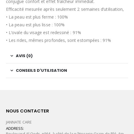
conjugue confort et effet fraîcheur immédiat.
Efficacité mesurée après seulement 2 semaines d’utilisation,
• La peau est plus ferme : 100%
• La peau est plus lisse : 100%
• L’ovale du visage est redessiné : 91%
• Les rides, mêmes profondes, sont estompées : 91%
AVIS (0)
CONSEILS D'UTILISATION
NOUS CONTACTER
JANNATE CARE
ADDRESS:
Boulevard Al Qods, n°64, à côté de la pâtisserie Grain de Blé. Ain