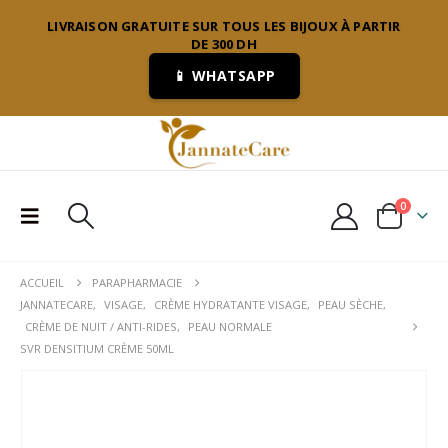
LIVRAISON GRATUITE SUR TOUS LES BIJOUX À PARTIR
DE 300 DH
📱 WHATSAPP
0
ACCUEIL
PARAPHARMACIE
JANNATECARE
,
VISAGE
,
CRÈME HYDRATANTE VISAGE
,
PEAU SÈCHE
,
CRÈME DE NUIT / ANTI-RIDES
,
PEAU NORMALE
SVR DENSITIUM CRÈME 50ML