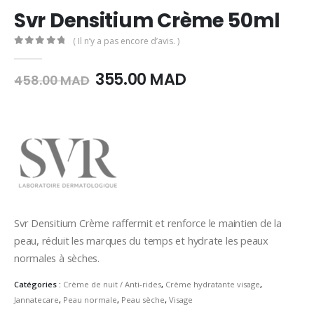
Svr Densitium Crème 50ml
( Il n’y a pas encore d’avis. )
0
Sur 5
Le
Le
355.00
MAD
458.00
MAD
prix
prix
initial
actuel
était :
est :
458.00
355.00
MAD.
MAD.
Svr Densitium Crème raffermit et renforce le maintien de la
peau, réduit les marques du temps et hydrate les peaux
normales à sèches.
Catégories :
Crème de nuit / Anti-rides
,
Crème hydratante visage
,
Jannatecare
,
Peau normale
,
Peau sèche
,
Visage