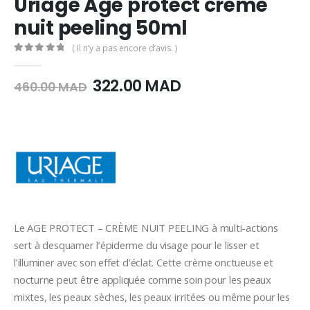
Uriage Age protect crème
nuit peeling 50ml
( Il n’y a pas encore d’avis. )
0
Sur 5
Le
Le
322.00
MAD
460.00
MAD
prix
prix
initial
actuel
était :
est :
460.00
322.00
MAD.
MAD.
Le AGE PROTECT – CRÈME NUIT PEELING à multi-actions
sert à desquamer l’épiderme du visage pour le lisser et
l’illuminer avec son effet d’éclat. Cette crème onctueuse et
nocturne peut être appliquée comme soin pour les peaux
mixtes, les peaux sèches, les peaux irritées ou même pour les