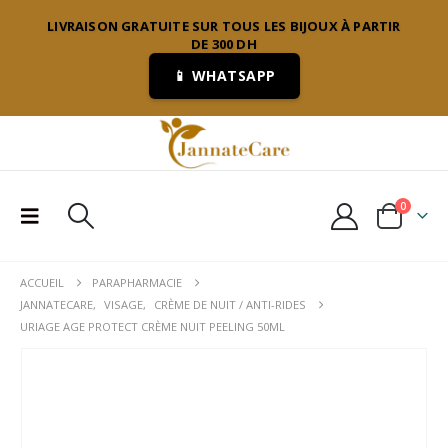
LIVRAISON GRATUITE SUR TOUS LES BIJOUX À PARTIR
DE 300 DH
📱 WHATSAPP
0
ACCUEIL
PARAPHARMACIE
JANNATECARE
,
VISAGE
,
CRÈME DE NUIT / ANTI-RIDES
URIAGE AGE PROTECT CRÈME NUIT PEELING 50ML