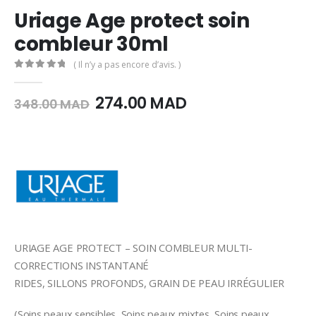
Uriage Age protect soin
combleur 30ml
( Il n’y a pas encore d’avis. )
0
Sur 5
Le
Le
274.00
MAD
348.00
MAD
prix
prix
initial
actuel
était :
est :
348.00
274.00
MAD.
MAD.
URIAGE AGE PROTECT – SOIN COMBLEUR MULTI-
CORRECTIONS INSTANTANÉ
RIDES, SILLONS PROFONDS, GRAIN DE PEAU IRRÉGULIER
(Soins peaux sensibles, Soins peaux mixtes, Soins peaux