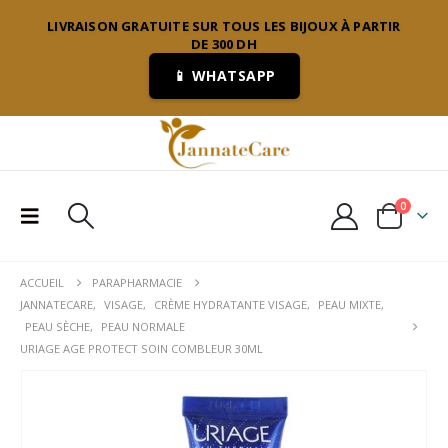
LIVRAISON GRATUITE SUR TOUS LES BIJOUX À PARTIR
DE 300 DH
📱 WHATSAPP
0
ACCUEIL
PARAPHARMACIE
JANNATECARE
,
VISAGE
,
CRÈME HYDRATANTE VISAGE
,
PEAU MIXTE
,
PEAU SÈCHE
,
PEAU NORMALE
URIAGE AGE PROTECT SOIN COMBLEUR 30ML