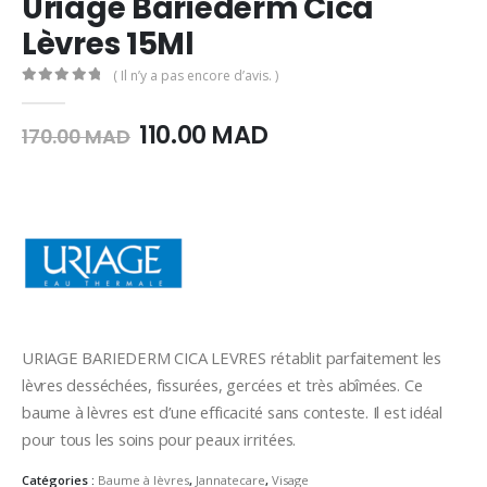
Uriage Bariederm Cica
Lèvres 15Ml
( Il n’y a pas encore d’avis. )
0
Sur 5
Le
Le
110.00
MAD
170.00
MAD
prix
prix
initial
actuel
était :
est :
170.00
110.00
MAD.
MAD.
URIAGE BARIEDERM CICA LEVRES rétablit parfaitement les
lèvres desséchées, fissurées, gercées et très abîmées. Ce
baume à lèvres est d’une efficacité sans conteste. Il est idéal
pour tous les soins pour peaux irritées.
Catégories :
Baume à lèvres
,
Jannatecare
,
Visage