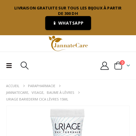
LIVRAISON GRATUITE SUR TOUS LES BIJOUX À PARTIR
DE 300 DH
📱 WHATSAPP
0
ACCUEIL
PARAPHARMACIE
JANNATECARE
,
VISAGE
,
BAUME À LÈVRES
URIAGE BARIEDERM CICA LÈVRES 15ML