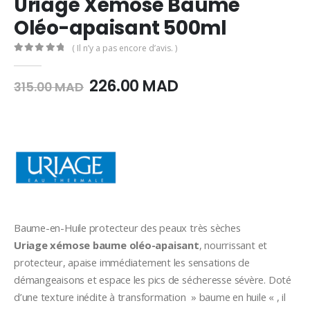
Uriage Xémose Baume
Oléo-apaisant 500ml
( Il n’y a pas encore d’avis. )
0
Sur 5
Le
Le
226.00
MAD
315.00
MAD
prix
prix
initial
actuel
était :
est :
315.00
226.00
MAD.
MAD.
Baume-en-Huile protecteur des peaux très sèches
Uriage xémose baume oléo-apaisant
, nourrissant et
protecteur, apaise immédiatement les sensations de
démangeaisons et espace les pics de sécheresse sévère. Doté
d’une texture inédite à transformation » baume en huile « , il