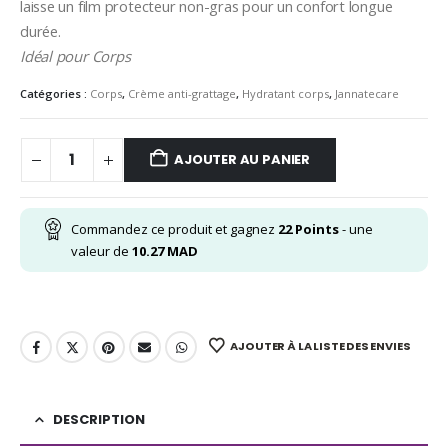
laisse un film protecteur non-gras pour un confort longue
durée.
Idéal pour Corps
Catégories :
Corps
,
Crème anti-grattage
,
Hydratant corps
,
Jannatecare
AJOUTER AU PANIER
Commandez ce produit et gagnez
22
Points
- une
valeur de
10.27
MAD
AJOUTER À LA LISTE DES ENVIES
DESCRIPTION