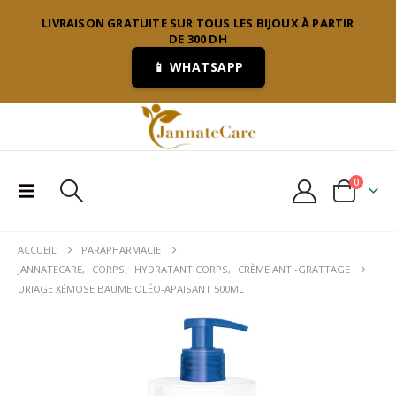
LIVRAISON GRATUITE SUR TOUS LES BIJOUX À PARTIR
DE 300 DH
📱 WHATSAPP
0
ACCUEIL
PARAPHARMACIE
JANNATECARE
,
CORPS
,
HYDRATANT CORPS
,
CRÈME ANTI-GRATTAGE
URIAGE XÉMOSE BAUME OLÉO-APAISANT 500ML