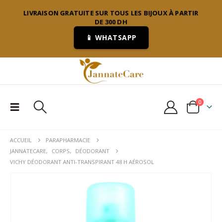
LIVRAISON GRATUITE SUR TOUS LES BIJOUX À PARTIR
DE 300 DH
📱 WHATSAPP
0
ACCUEIL
PARAPHARMACIE
JANNATECARE
,
CORPS
,
DÉODORANT
VICHY DÉODORANT ANTI-TRANSPIRANT 48 H AÉROSOL