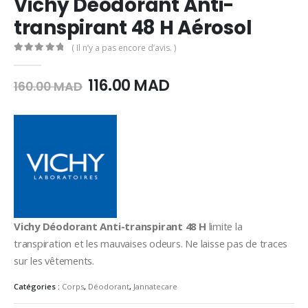
Vichy Déodorant Anti-
transpirant 48 H Aérosol
( Il n’y a pas encore d’avis. )
0
Sur 5
Le
Le
116.00
MAD
160.00
MAD
prix
prix
initial
actuel
était :
est :
160.00
116.00
MAD.
MAD.
Vichy Déodorant Anti-transpirant 48 H
limite la
transpiration et les mauvaises odeurs. Ne laisse pas de traces
sur les vêtements.
Catégories :
Corps
,
Déodorant
,
Jannatecare